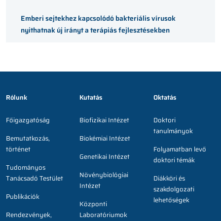
Emberi sejtekhez kapcsolódó bakteriális vírusok
nyithatnak új irányt a terápiás fejlesztésekben
Rólunk
Kutatás
Oktatás
Főigazgatóság
Biofizikai Intézet
Doktori
tanulmányok
Bemutatkozás,
Biokémiai Intézet
történet
Folyamatban levő
Genetikai Intézet
doktori témák
Tudományos
Növénybiológiai
Tanácsadó Testület
Diákköri és
Intézet
szakdolgozati
Publikációk
lehetőségek
Központi
Rendezvények,
Laboratóriumok