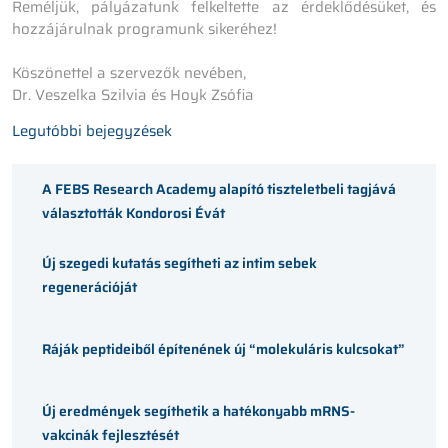
Reméljük, pályázatunk felkeltette az érdeklődésüket, és
hozzájárulnak programunk sikeréhez!
Köszönettel a szervezők nevében,
Dr. Veszelka Szilvia és Hoyk Zsófia
Legutóbbi bejegyzések
A FEBS Research Academy alapító tiszteletbeli tagjává
választották Kondorosi Évát
Új szegedi kutatás segítheti az intim sebek
regenerációját
Ráják peptideiből építenének új “molekuláris kulcsokat”
Új eredmények segíthetik a hatékonyabb mRNS-
vakcinák fejlesztését