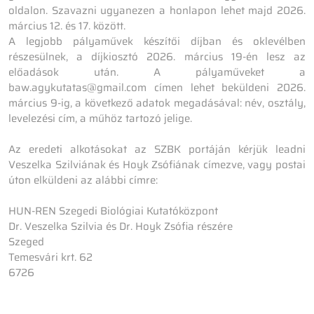
oldalon. Szavazni ugyanezen a honlapon lehet majd 2026.
március 12. és 17. között.
A legjobb pályaművek készítői díjban és oklevélben
részesülnek, a díjkiosztó 2026. március 19-én lesz az
előadások után. A pályaműveket a
baw.agykutatas@gmail.com címen lehet beküldeni 2026.
március 9-ig, a következő adatok megadásával: név, osztály,
levelezési cím, a műhöz tartozó jelige.
Az eredeti alkotásokat az SZBK portáján kérjük leadni
Veszelka Szilviának és Hoyk Zsófiának címezve, vagy postai
úton elküldeni az alábbi címre:
HUN-REN Szegedi Biológiai Kutatóközpont
Dr. Veszelka Szilvia és Dr. Hoyk Zsófia részére
Szeged
Temesvári krt. 62
6726