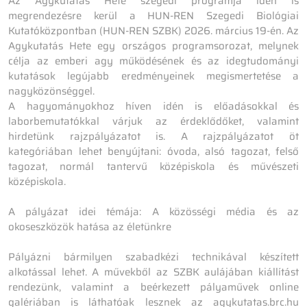
Az Agykutatás Hete szegedi programja idén is
megrendezésre kerül a HUN-REN Szegedi Biológiai
Kutatóközpontban (HUN-REN SZBK) 2026. március 19-én. Az
Agykutatás Hete egy országos programsorozat, melynek
célja az emberi agy működésének és az idegtudományi
kutatások legújabb eredményeinek megismertetése a
nagyközönséggel.
A hagyományokhoz híven idén is előadásokkal és
laborbemutatókkal várjuk az érdeklődőket, valamint
hirdetünk rajzpályázatot is. A rajzpályázatot öt
kategóriában lehet benyújtani: óvoda, alsó tagozat, felső
tagozat, normál tantervű középiskola és művészeti
középiskola.
A pályázat idei témája: A közösségi média és az
okoseszközök hatása az életünkre
Pályázni bármilyen szabadkézi technikával készített
alkotással lehet. A művekből az SZBK aulájában kiállítást
rendezünk, valamint a beérkezett pályaművek online
galériában is láthatóak lesznek az agykutatas.brc.hu