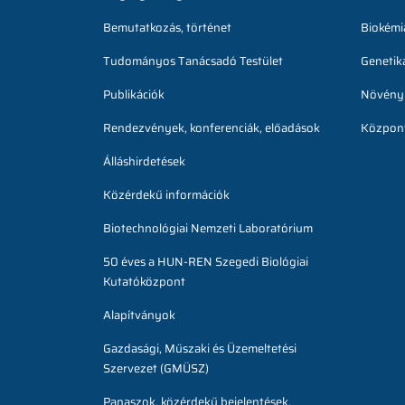
Bemutatkozás, történet
Biokémia
Tudományos Tanácsadó Testület
Genetika
Publikációk
Növényb
Rendezvények, konferenciák, előadások
Központ
Álláshirdetések
Közérdekű információk
Biotechnológiai Nemzeti Laboratórium
50 éves a HUN-REN Szegedi Biológiai
Kutatóközpont
Alapítványok
Gazdasági, Műszaki és Üzemeltetési
Szervezet (GMÜSZ)
Panaszok, közérdekű bejelentések,