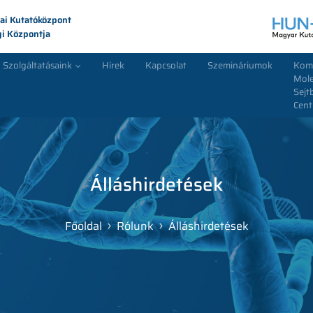
ai Kutatóközpont
gi Központja
Szolgáltatásaink
Hírek
Kapcsolat
Szemináriumok
Kom
Mole
Sejt
Cen
Álláshirdetések
Főoldal
Rólunk
Álláshirdetések