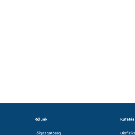
Rólunk
Kutatás
Főigazgatóság
Biofizik