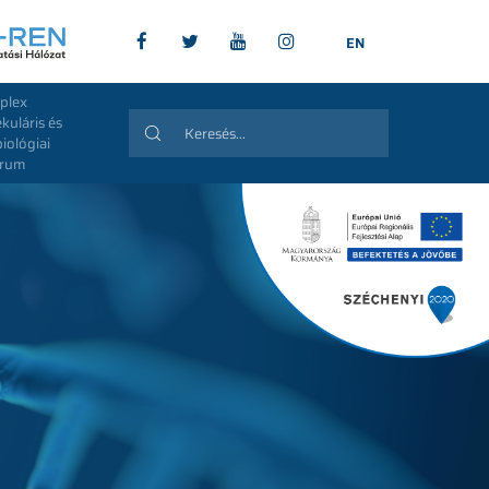
EN
plex
kuláris és
biológiai
trum