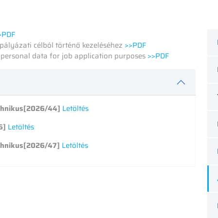
>PDF
pályázati célból történő kezeléséhez
>>PDF
f personal data for job application purposes
>>PDF
echnikus[2026/44]
Letöltés
6]
Letöltés
echnikus[2026/47]
Letöltés