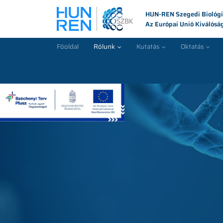
HUN-REN Szegedi Biológi
Az Európai Unió Kiválósá
Főoldal
Rólunk
Kutatás
Oktatás