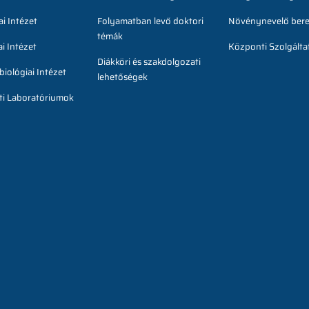
i Intézet
Folyamatban levő doktori
Növénynevelő ber
témák
i Intézet
Központi Szolgált
Diákköri és szakdolgozati
iológiai Intézet
lehetőségek
i Laboratóriumok