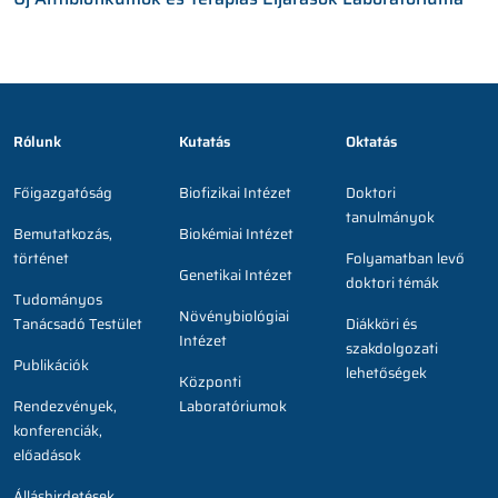
Rólunk
Kutatás
Oktatás
Főigazgatóság
Biofizikai Intézet
Doktori
tanulmányok
Bemutatkozás,
Biokémiai Intézet
történet
Folyamatban levő
Genetikai Intézet
doktori témák
Tudományos
Növénybiológiai
Tanácsadó Testület
Diákköri és
Intézet
szakdolgozati
Publikációk
lehetőségek
Központi
Rendezvények,
Laboratóriumok
konferenciák,
előadások
Álláshirdetések