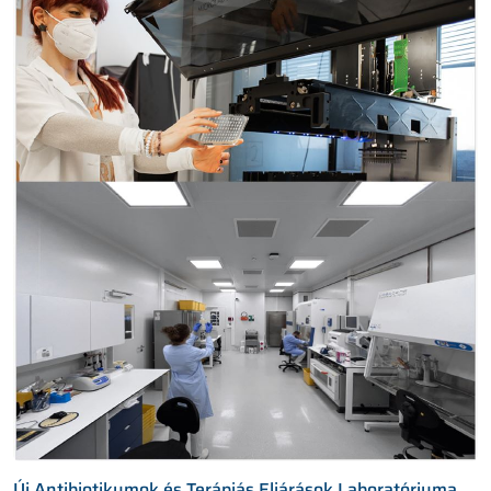
Új Antibiotikumok és Terápiás Eljárások Laboratóriuma